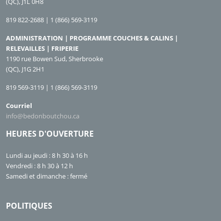
(QC), J1L 0H8
819 822-2688 | 1 (866) 569-3119
ADMINISTRATION | PROGRAMME COUCHES & CALINS |
RELEVAILLES | FRIPERIE
1190 rue Bowen Sud, Sherbrooke
(QC), J1G 2H1
819 569-3119 | 1 (866) 569-3119
Courriel
info@bedonboutchou.ca
HEURES D'OUVERTURE
Lundi au jeudi : 8 h 30 à 16 h
Vendredi : 8 h 30 à 12 h
Samedi et dimanche : fermé
POLITIQUES