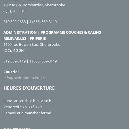
19, rue J.-A. Bombardier, Sherbrooke
(QC), J1L 0H8
819 822-2688 | 1 (866) 569-3119
ADMINISTRATION | PROGRAMME COUCHES & CALINS |
RELEVAILLES | FRIPERIE
1190 rue Bowen Sud, Sherbrooke
(QC), J1G 2H1
819 569-3119 | 1 (866) 569-3119
Courriel
info@bedonboutchou.ca
HEURES D'OUVERTURE
Lundi au jeudi : 8 h 30 à 16 h
Vendredi : 8 h 30 à 12 h
Samedi et dimanche : fermé